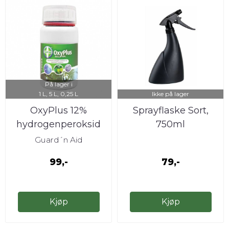
På lager i
1 L, 5 L, 0,25 L
Ikke på lager
OxyPlus 12%
Sprayflaske Sort,
hydrogenperoksid
750ml
Guard´n Aid
99,-
79,-
Kjøp
Kjøp