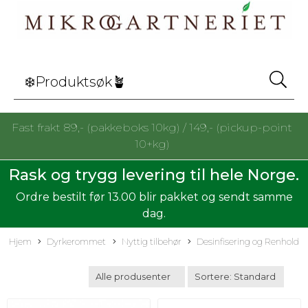
Fast frakt 89,- (pakkeboks 10kg) / 149,- (pickup-point
10+kg)
Rask og trygg levering til hele Norge.
Ordre bestilt før 13.00 blir pakket og sendt samme
dag.
Hjem
Dyrkerommet
Nyttig tilbehør
Desinfisering og Renhold