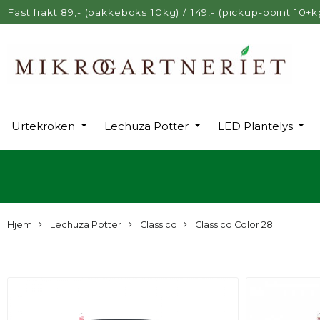
Fast frakt 89,- (pakkeboks 10kg) / 149,- (pickup-point 10+k
Urtekroken
Lechuza Potter
LED Plantelys
Hjem
Lechuza Potter
Classico
Classico Color 28