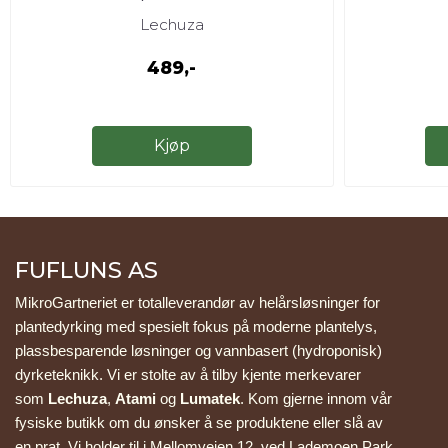
Lechuza
489,-
Kjøp
FUFLUNS AS
MikroGartneriet er totalleverandør av helårsløsninger for 
plantedyrking med spesielt fokus på moderne plantelys, 
plassbesparende løsninger og vannbasert (hydroponisk) 
dyrketeknikk. Vi er stolte av å tilby kjente merkevarer 
som 
Lechuza
, 
Atami
 og 
Lumatek
. Kom gjerne innom vår 
fysiske butikk om du ønsker å se produktene eller slå av 
en prat. Vi holder til i Mellomveien 12, ved Lademoen Park 