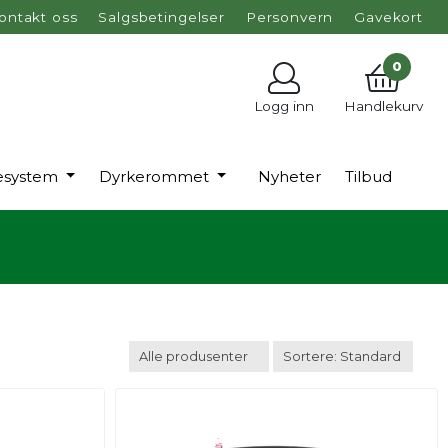
ontakt oss
Salgsbetingelser
Personvern
Gavekort
0
Logg inn
Handlekurv
esystem
Dyrkerommet
Nyheter
Tilbud