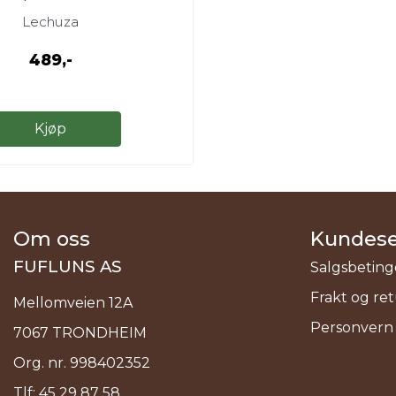
Lechuza
489,-
Kjøp
Om oss
Kundese
FUFLUNS AS
Salgsbeting
Frakt og re
Mellomveien 12A
Personvern
7067 TRONDHEIM
Org. nr. 998402352
Tlf:
45 29 87 58