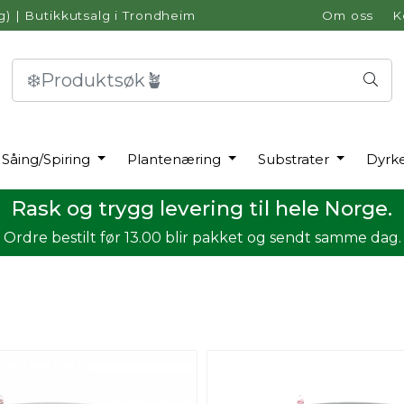
g)
|
Butikkutsalg i Trondheim
Om oss
K
Såing/Spiring
Plantenæring
Substrater
Dyrk
Rask og trygg levering til hele Norge.
Ordre bestilt før 13.00 blir pakket og sendt samme dag.