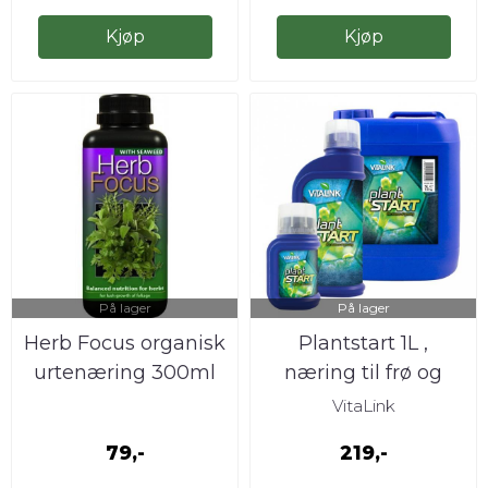
Kjøp
Kjøp
På lager
På lager
Herb Focus organisk
Plantstart 1L ,
urtenæring 300ml
næring til frø og
stiklinger
VitaLink
79,-
219,-