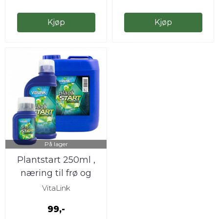
Kjøp
Kjøp
På lager
Plantstart 250ml ,
næring til frø og
stiklinger
VitaLink
99,-