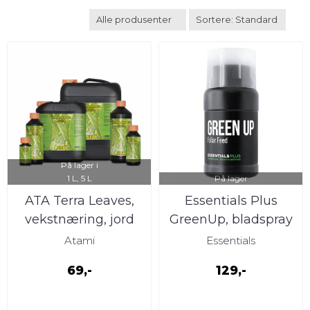
På lager i
1 L, 5 L
På lager
ATA Terra Leaves,
Essentials Plus
vekstnæring, jord
GreenUp, bladspray
250ml
Atami
Essentials
69,-
129,-