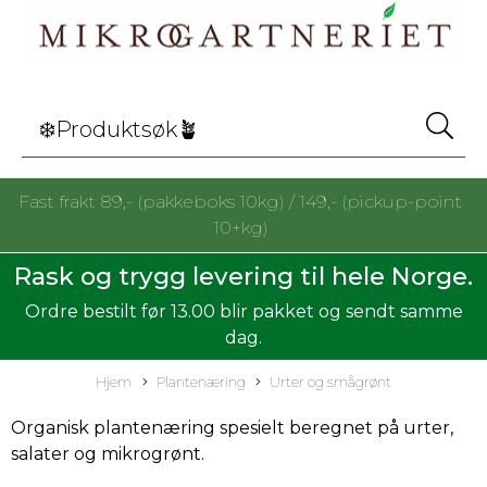
Fast frakt 89,- (pakkeboks 10kg) / 149,- (pickup-point
10+kg)
Rask og trygg levering til hele Norge.
Ordre bestilt før 13.00 blir pakket og sendt samme
dag.
Hjem
Plantenæring
Urter og smågrønt
Organisk plantenæring spesielt beregnet på urter,
salater og mikrogrønt.