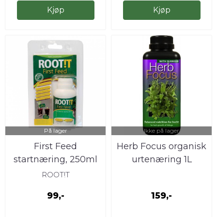
Kjøp
Kjøp
På lager
Ikke på lager
First Feed
Herb Focus organisk
startnæring, 250ml
urtenæring 1L
ROOT!T
99,-
159,-