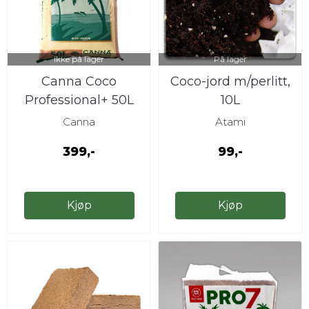
Ikke på lager
På lager
Canna Coco
Coco-jord m/perlitt,
Professional+ 50L
10L
Canna
Atami
399,-
99,-
Kjøp
Kjøp