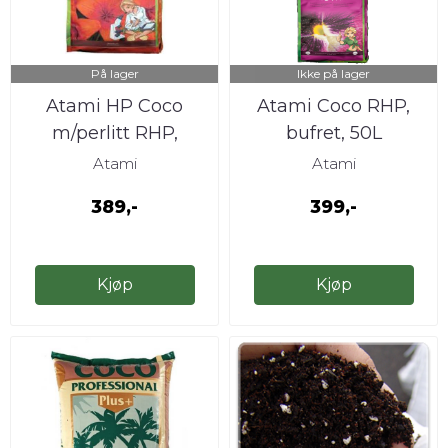
På lager
Ikke på lager
Atami HP Coco
Atami Coco RHP,
m/perlitt RHP,
bufret, 50L
bufret, 50L
Atami
Atami
389,-
399,-
Kjøp
Kjøp