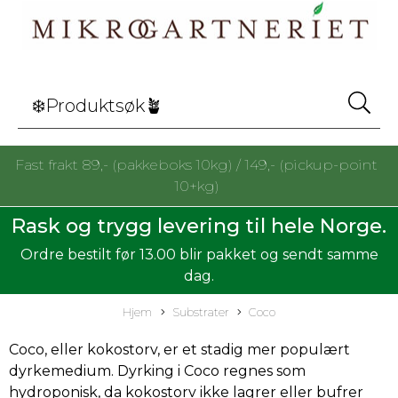
Fast frakt 89,- (pakkeboks 10kg) / 149,- (pickup-point
10+kg)
Rask og trygg levering til hele Norge.
Ordre bestilt før 13.00 blir pakket og sendt samme
dag.
Hjem
Substrater
Coco
Coco, eller kokostorv, er et stadig mer populært
dyrkemedium. Dyrking i Coco regnes som
hydroponisk, da kokostorv ikke lagrer eller bufrer