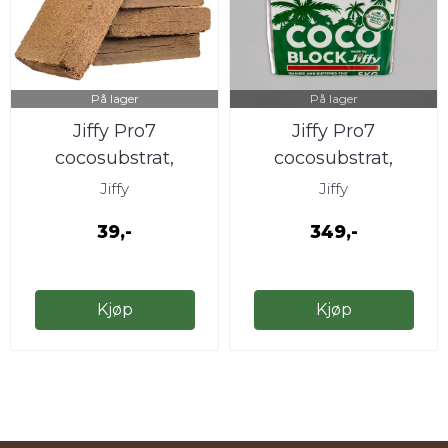
På lager
På lager
Jiffy Pro7
Jiffy Pro7
cocosubstrat,
cocosubstrat,
0.7kg/8L
5kg/70L
Jiffy
Jiffy
39,-
349,-
Kjøp
Kjøp