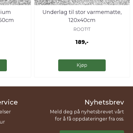
dium
Underlag til stor varmematte,
x60cm
120x40cm
ROOT!T
189,-
Kjøp
rvice
Nyhetsbrev
elser
Meld deg på nyhetsbrevet vårt
for å få oppdateringer fra oss.
tur