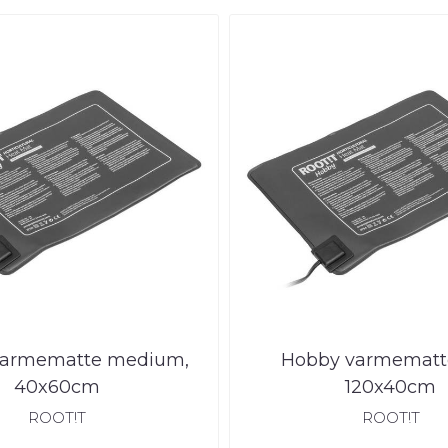
varmematte medium,
Hobby varmematte
40x60cm
120x40cm
ROOT!T
ROOT!T