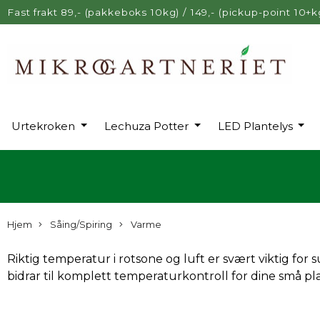
Fast frakt 89,- (pakkeboks 10kg) / 149,- (pickup-point 10+k
Urtekroken
Lechuza Potter
LED Plantelys
Hjem
Såing/Spiring
Varme
Riktig temperatur i rotsone og luft er svært viktig fo
bidrar til komplett temperaturkontroll for dine små pl