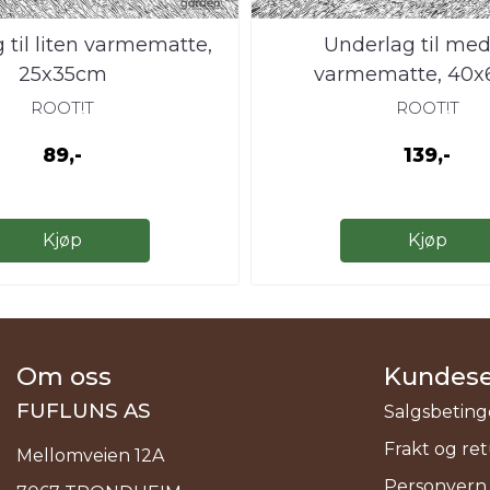
 til liten varmematte,
Underlag til me
25x35cm
varmematte, 40
ROOT!T
ROOT!T
89,-
139,-
Kjøp
Kjøp
Om oss
Kundese
FUFLUNS AS
Salgsbeting
Frakt og re
Mellomveien 12A
Personvern