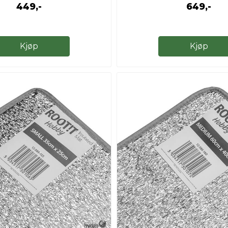
449,-
649,-
Kjøp
Kjøp