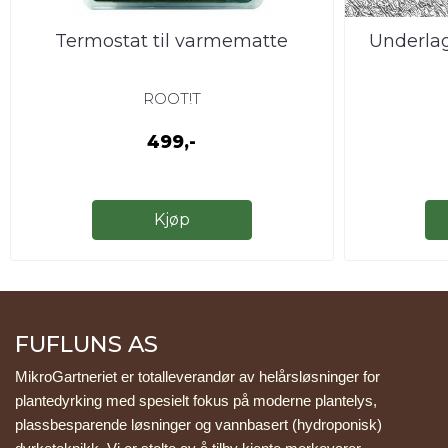
Termostat til varmematte
Underlag
ROOT!T
499,-
Kjøp
FUFLUNS AS
MikroGartneriet er totalleverandør av helårsløsninger for 
plantedyrking med spesielt fokus på moderne plantelys, 
plassbesparende løsninger og vannbasert (hydroponisk) 