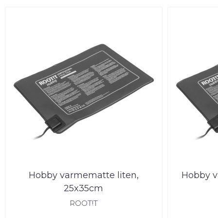
Hobby varmematte liten,
Hobby 
25x35cm
ROOT!T