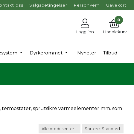
ontakt oss
Salgsbetingelser
Personvern
Gavekort
0
Logg inn
Handlekurv
esystem
Dyrkerommet
Nyheter
Tilbud
ter, termostater, sprutsikre varmeelementer mm. som