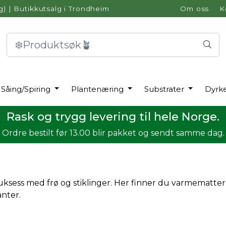
g)
|
Butikkutsalg i Trondheim
Om oss
K
Såing/Spiring
Plantenæring
Substrater
Dyrk
Rask og trygg levering til hele Norge.
Ordre bestilt før 13.00 blir pakket og sendt samme dag.
r suksess med frø og stiklinger. Her finner du varmemat
anter.