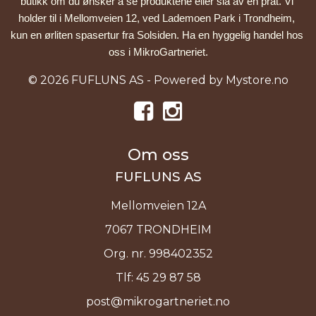
butikk om du ønsker å se produktene eller slå av en prat. Vi 
holder til i Mellomveien 12, ved Lademoen Park i Trondheim, 
kun en ørliten spasertur fra Solsiden. Ha en hyggelig handel hos 
oss i MikroGartneriet.
© 2026 FUFLUNS AS - Powered by
Mystore.no
Om oss
FUFLUNS AS
Mellomveien 12A
7067 TRONDHEIM
Org. nr. 998402352
Tlf:
45 29 87 58
post@mikrogartneriet.no