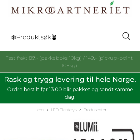
Fast frakt 89,- (pakkeboks 10kg) / 149,- (pickup-point
10+kg)
Rask og trygg levering til hele Norge.
Ordre bestilt før 13.00 blir pakket og sendt samme
dag.
Hjem
LED Plantelys
Produsenter