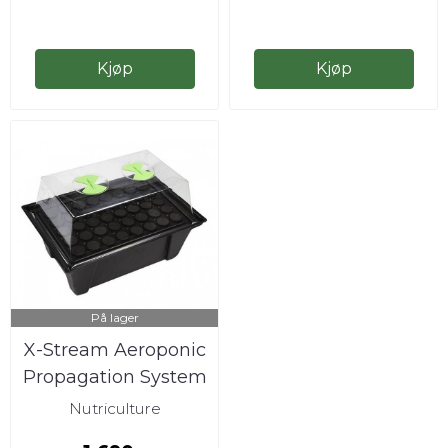
Kjøp
Kjøp
På lager
X-Stream Aeroponic
Propagation System
40 planter
Nutriculture