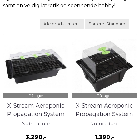
samt en veldig lærerik og spennende hobby!
På lager
På lager
X-Stream Aeroponic
X-Stream Aeroponic
Propagation System
Propagation System
120 planter
20 planter
Nutriculture
Nutriculture
3.290,-
1.390,-