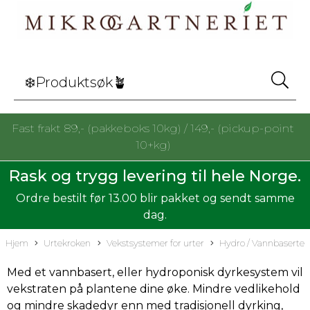
Fast frakt 89,- (pakkeboks 10kg) / 149,- (pickup-point
10+kg)
Rask og trygg levering til hele Norge.
Ordre bestilt før 13.00 blir pakket og sendt samme
dag.
Hjem
Urtekroken
Vekstsystemer for urter
Hydro / Vannbaserte
Med et vannbasert, eller hydroponisk dyrkesystem vil
vekstraten på plantene dine øke. Mindre vedlikehold
og mindre skadedyr enn med tradisjonell dyrking,