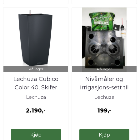
På lager
På lager
Lechuza Cubico
Nivåmåler og
Color 40, Skifer
irrigasjons-sett til
Trio 30 og ...
Lechuza
Lechuza
2.190,-
199,-
Kjøp
Kjøp