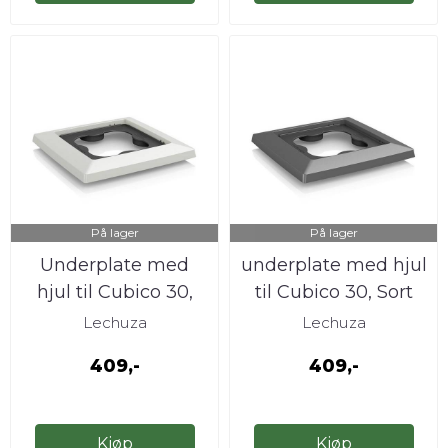
På lager
På lager
Underplate med
underplate med hjul
hjul til Cubico 30,
til Cubico 30, Sort
Hvit
Lechuza
Lechuza
409,-
409,-
Kjøp
Kjøp