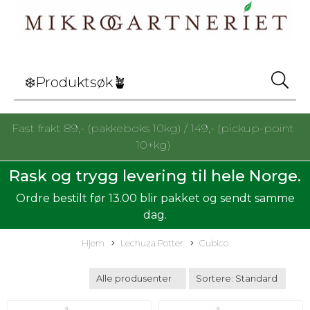
Fast frakt 89,- (pakkeboks 10kg) / 149,- (pickup-point
10+kg)
Rask og trygg levering til hele Norge.
Ordre bestilt før 13.00 blir pakket og sendt samme
dag.
Hjem
Lechuza Potter
Cubico