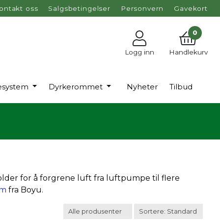
ontakt oss
Salgsbetingelser
Personvern
Gavekort
0
Logg inn
Handlekurv
esystem
Dyrkerommet
Nyheter
Tilbud
older for å forgrene luft fra luftpumpe til flere
um
fra Boyu.