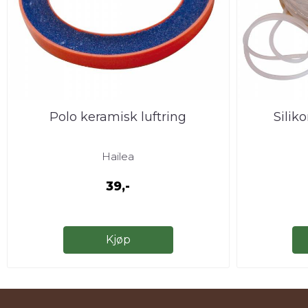
Polo keramisk luftring
Silik
Hailea
39,-
Kjøp