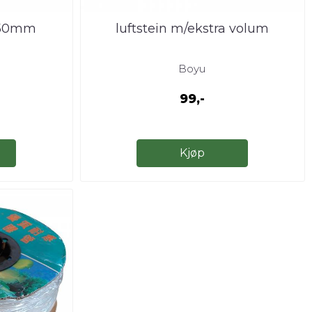
n 50mm
luftstein m/ekstra volum
Boyu
99,-
Kjøp