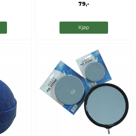
79,-
Kjøp