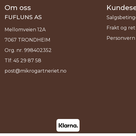
Om oss
Kundese
FUFLUNS AS
Salgsbeting
Frakt og re
Mellomveien 12A
Personvern
7067 TRONDHEIM
Org. nr. 998402352
Tlf:
45 29 87 58
post@mikrogartneriet.no