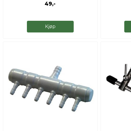
49,-
Kjøp