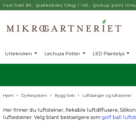
Fast frakt 89,- (pakkeboks 10kg) / 149,- (pickup-point 10+k
Urtekroken
Lechuza Potter
LED Plantelys
Hjem
Dyrkesystem
Bygg Selv
Luftslanger og luftsteiner
Her finner du luftsteiner, fleksible luftdiffusere, Siliko
luftesteiner. Velg blant bestselgere som
golf ball lufts