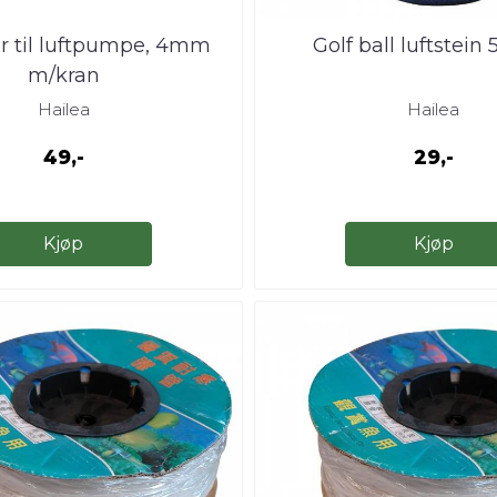
er til luftpumpe, 4mm
Golf ball luftstei
m/kran
Hailea
Hailea
49,-
29,-
Kjøp
Kjøp