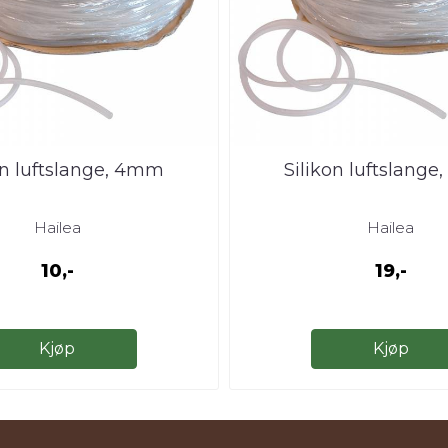
on luftslange, 4mm
Silikon luftslang
Hailea
Hailea
10,-
19,-
Kjøp
Kjøp