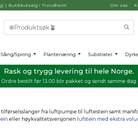
g)
|
Butikkutsalg i Trondheim
Om oss
K
Såing/Spiring
Plantenæring
Substrater
Dyrk
Rask og trygg levering til hele Norge.
Ordre bestilt før 13.00 blir pakket og sendt samme dag.
n tilførselsslanger fra luftpumpe til luftestein samt manif
tein
eller høykvalitetsversjonen
lufstein med ekstra vol