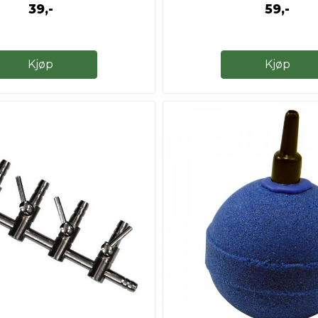
39,-
59,-
Kjøp
Kjøp