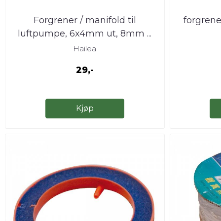
Forgrener / manifold til
forgren
luftpumpe, 6x4mm ut, 8mm ...
Hailea
29,-
Kjøp