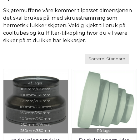
Skjøtemuffene våre kommer tilpasset dimensjonen
det skal brukes på, med skruestramming som
hermetisk lukker skjøten. Veldig kjekt til bruk på
cooltubes og kullfilter-tilkopling hvor du vil være
sikker på at du ikke har lekkasjer.
På lager i
100mm/125mm,
100mm/160mm,
125mm/200mm,
160mm/200mm,
160mm/250mm,
200mm/250mm,
250mm/315mm,
250mm/350mm
På lager