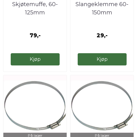
Skjøtemuffe, 60-
Slangeklemme 60-
125mm
150mm
79,-
29,-
Kjøp
Kjøp
På lager
På lager