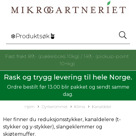
Fast frakt 89,- (pakkeboks 10kg) / 149,- (pickup-point
10+kg)
Rask og trygg levering til hele Norge.
Ordre bestilt før 13.00 blir pakket og sendt samme
dag.
Hjem
Dyrkerommet
Klima
Kanaldeler
Her finner du reduksjonsstykker, kanaldelere (t-
stykker og y-stykker), slangeklemmer og
skjøtemuffer.