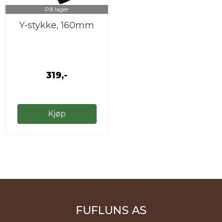
På lager
Y-stykke, 160mm
319,-
Kjøp
FUFLUNS AS