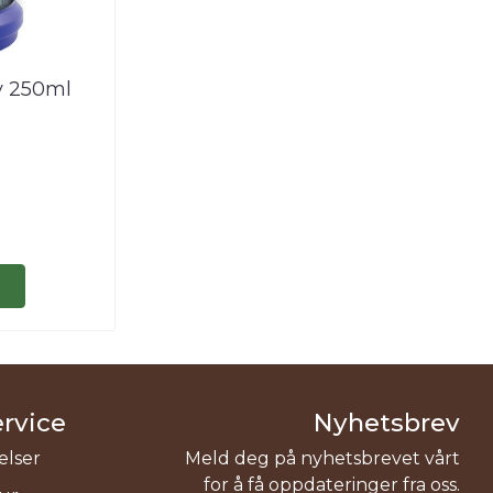
y 250ml
rvice
Nyhetsbrev
elser
Meld deg på nyhetsbrevet vårt
for å få oppdateringer fra oss.