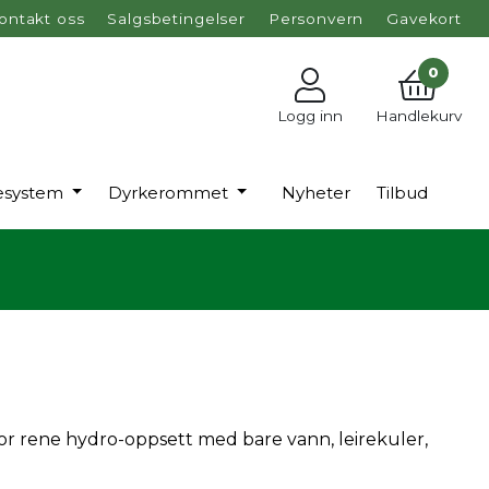
ontakt oss
Salgsbetingelser
Personvern
Gavekort
0
Logg inn
Handlekurv
esystem
Dyrkerommet
Nyheter
Tilbud
 for rene hydro-oppsett med bare vann, leirekuler,