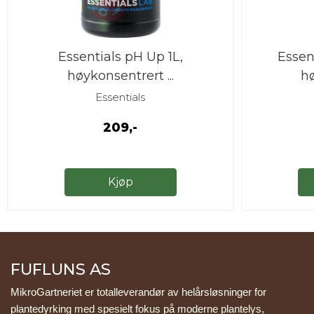
Essentials pH Up 1L,
Essen
høykonsentrert ...
hø
Essentials
209,-
Kjøp
FUFLUNS AS
MikroGartneriet er totalleverandør av helårsløsninger for 
plantedyrking med spesielt fokus på moderne plantelys, 