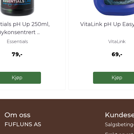
tials pH Up 250ml,
VitaLink pH Up Eas
ykonsentrert ...
Essentials
VitaLink
79,-
69,-
Kjøp
Kjøp
Om oss
Kundese
FUFLUNS AS
Salgsbeting