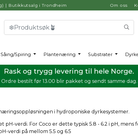
g)
|
Butikkutsalg i Trondheim
Om oss
K
Såing/Spiring
Plantenæring
Substrater
Dyrk
Rask og trygg levering til hele Norge.
Ordre bestilt før 13.00 blir pakket og sendt samme dag.
 næringsoppløsningen i hydroponiske dyrkesystemer.
et pH-verdi. For Coco er dette typisk 5.8 - 6.2 i pH, mens
 pH-verdi på mellom 5.5 og 6.5