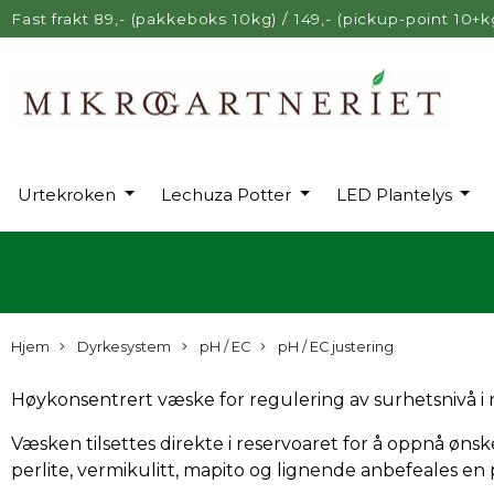
Fast frakt 89,- (pakkeboks 10kg) / 149,- (pickup-point 10+k
Urtekroken
Lechuza Potter
LED Plantelys
Hjem
Dyrkesystem
pH / EC
pH / EC justering
Høykonsentrert væske for regulering av surhetsnivå i
Væsken tilsettes direkte i reservoaret for å oppnå ønsk
perlite, vermikulitt, mapito og lignende anbefeales en