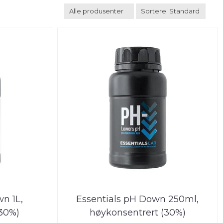
n 1L,
Essentials pH Down 250ml,
(30%)
høykonsentrert (30%)