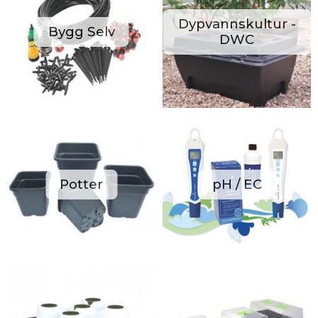
Dypvannskultur -
Bygg Selv
DWC
Potter
pH / EC