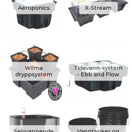
Aeroponics
X-Stream
Wilma
Tidevann-system
dryppsystem
- Ebb and Flow
Selvvannende
Vanntanker og