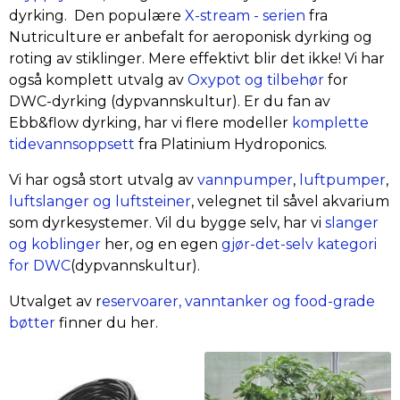
dyrking. Den populære
X-stream - serien
fra
Nutriculture er anbefalt for aeroponisk dyrking og
roting av stiklinger. Mere effektivt blir det ikke! Vi har
også komplett utvalg av
Oxypot og tilbehør
for
DWC-dyrking (dypvannskultur). Er du fan av
Ebb&flow dyrking, har vi flere modeller
komplette
tidevannsoppsett
fra Platinium Hydroponics.
Vi har også stort utvalg av
vannpumper
,
luftpumper
,
luftslanger og luftsteiner
, velegnet til såvel akvarium
som dyrkesystemer. Vil du bygge selv, har vi
slanger
og koblinger
her, og en egen
gjør-det-selv kategori
for DWC
(dypvannskultur).
Utvalget av r
eservoarer, vanntanker og food-grade
bøtter
finner du her.