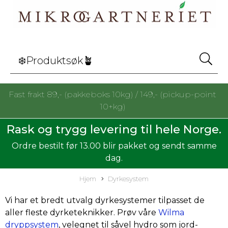
Fast frakt 89,- (pakkeboks 10kg) / 149,- (pickup-point
10+kg)
Rask og trygg levering til hele Norge.
Ordre bestilt før 13.00 blir pakket og sendt samme
dag.
Hjem
Dyrkesystem
Vi har et bredt utvalg dyrkesystemer tilpasset de
aller fleste dyrketeknikker. Prøv våre
Wilma
dryppsystem
, velegnet til såvel hydro som jord-