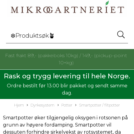
Fast frakt 89,- (pakkeboks 10kg) / 149,- (pickup-point
10+kg)
Rask og trygg levering til hele Norge.
Ordre bestilt før 13.00 blir pakket og sendt samme
dag.
Hjem
Dyrkesystem
Potter
Smartpotter / filtpotter
Smartpotter øker tilgjengelig oksygen i rotsonen på
grunn av høyere fordamping. Smartpotter vil
dessuten forhindre sirkelvekst av rotsystemet, da