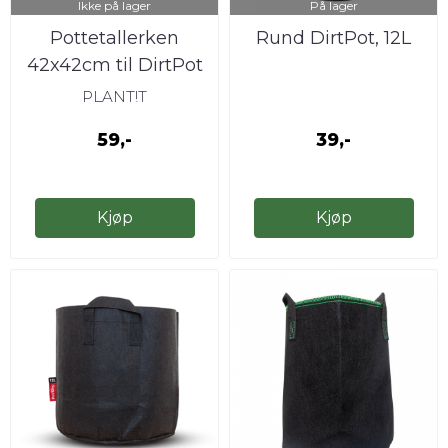
Ikke på lager
På lager
Pottetallerken
Rund DirtPot, 12L
42x42cm til DirtPot
26 og 37L
PLANT!T
59,-
39,-
Kjøp
Kjøp