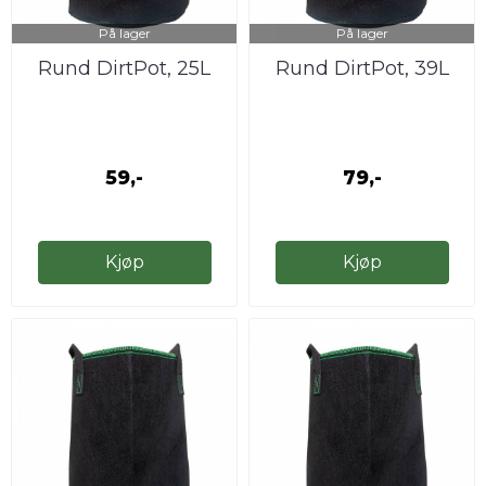
På lager
På lager
Rund DirtPot, 25L
Rund DirtPot, 39L
59,-
79,-
Kjøp
Kjøp