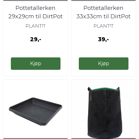
Pottetallerken
Pottetallerken
29x29cm til DirtPot
33x33cm til DirtPot
12L
17L
PLANT!T
PLANT!T
29,-
39,-
Kjøp
Kjøp