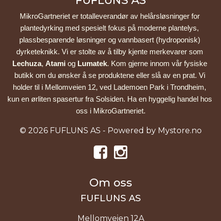
FUFLUNS AS
MikroGartneriet er totalleverandør av helårsløsninger for 
plantedyrking med spesielt fokus på moderne plantelys, 
plassbesparende løsninger og vannbasert (hydroponisk) 
dyrketeknikk. Vi er stolte av å tilby kjente merkevarer som 
Lechuza
, 
Atami
 og 
Lumatek
. Kom gjerne innom vår fysiske 
butikk om du ønsker å se produktene eller slå av en prat. Vi 
holder til i Mellomveien 12, ved Lademoen Park i Trondheim, 
kun en ørliten spasertur fra Solsiden. Ha en hyggelig handel hos 
oss i MikroGartneriet.
© 2026 FUFLUNS AS - Powered by
Mystore.no
Om oss
FUFLUNS AS
Mellomveien 12A