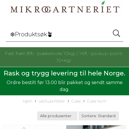
Fast frakt 89,- (pakkeboks 10kg) / 149,- (pickup-point
10+kg)
Rask og trygg levering til hele Norge.
Ordre bestilt før 13.00 blir pakket og sendt samme
dag.
Hjem
Lechuza Potter
Cube
Cube 14cm