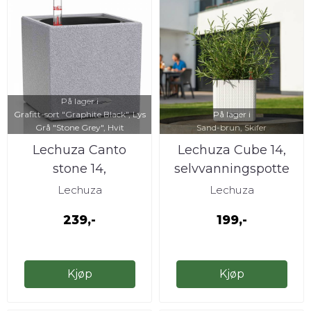
På lager i
Grafitt-sort "Graphite Black", Lys
På lager i
Grå "Stone Grey", Hvit
Sand-brun, Skifer
Lechuza Canto
Lechuza Cube 14,
stone 14,
selvvanningspotte
selvvanningspotte
Lechuza
Lechuza
239,-
199,-
Kjøp
Kjøp