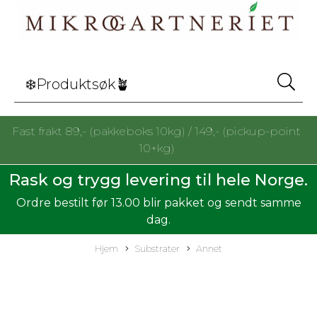
Fast frakt 89,- (pakkeboks 10kg) / 149,- (pickup-point
10+kg)
Rask og trygg levering til hele Norge.
Ordre bestilt før 13.00 blir pakket og sendt samme
dag.
Hjem
Substrater
Annet